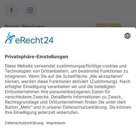
Praxis Wegberg
Beecker Str. 56- 62
41844 Wegberg
02434 - 7939
Praxis Sprechzeiten
Mo, Di, Do
8 - 12 Uhr &
14:30 - 17 Uhr
Mi, Fr
8 - 12 Uhr